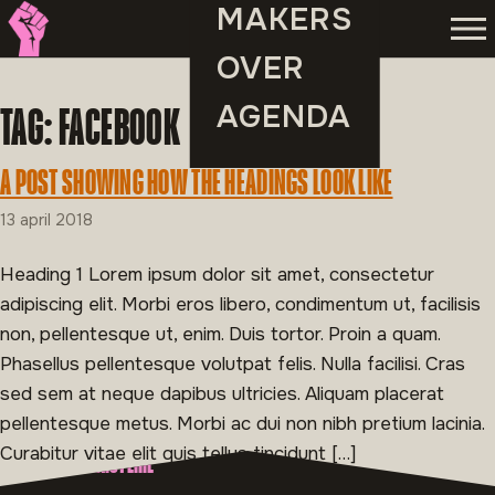
MAKERS
Men
OVER
AGENDA
TAG:
FACEBOOK
A POST SHOWING HOW THE HEADINGS LOOK LIKE
13 april 2018
Heading 1 Lorem ipsum dolor sit amet, consectetur
adipiscing elit. Morbi eros libero, condimentum ut, facilisis
non, pellentesque ut, enim. Duis tortor. Proin a quam.
Phasellus pellentesque volutpat felis. Nulla facilisi. Cras
sed sem at neque dapibus ultricies. Aliquam placerat
pellentesque metus. Morbi ac dui non nibh pretium lacinia.
Curabitur vitae elit quis tellus tincidunt […]
OVER MAAK MINISTERIE